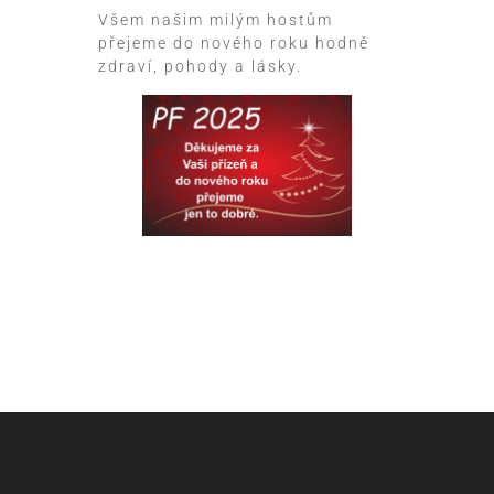
Všem našim milým hostům
přejeme do nového roku hodně
zdraví, pohody a lásky.